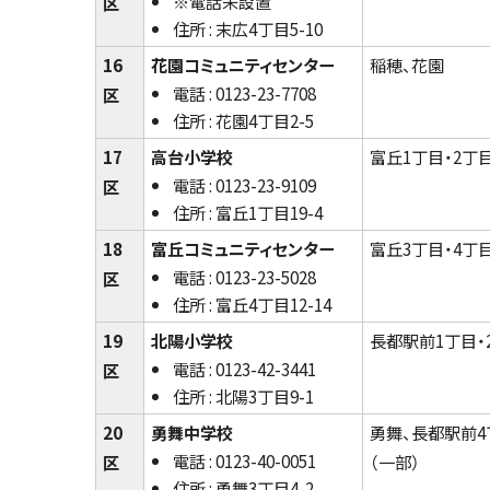
※電話未設置
区
住所 : 末広4丁目5-10
16
花園コミュニティセンター
稲穂、花園
電話 : 0123-23-7708
区
住所 : 花園4丁目2-5
17
高台小学校
富丘1丁目・2丁
電話 : 0123-23-9109
区
住所 : 富丘1丁目19-4
18
富丘コミュニティセンター
富丘3丁目・4丁
電話 : 0123-23-5028
区
住所 : 富丘4丁目12-14
19
北陽小学校
長都駅前1丁目・
電話 : 0123-42-3441
区
住所 : 北陽3丁目9-1
20
勇舞中学校
勇舞、長都駅前4
電話 : 0123-40-0051
区
（一部）
住所 : 勇舞3丁目4-2