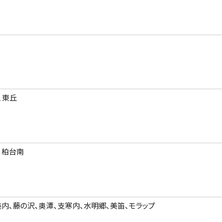
、東丘
、柏台南
内、藤の沢、奥潭、支寒内、水明郷、美笛、モラップ