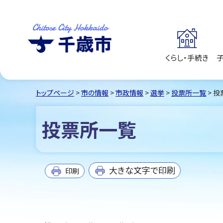
くらし・手続き
千歳市
Chitose City
Hokkaido
トップページ
>
市の情報
>
市政情報
>
選挙
>
投票所一覧
> 
投票所一覧
大きな文字で印刷
印刷