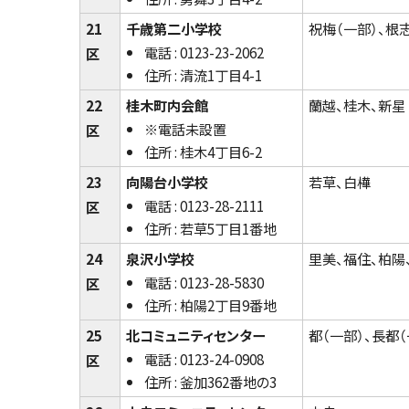
21
千歳第二小学校
祝梅（一部）、根
電話 : 0123-23-2062
区
住所 : 清流1丁目4-1
22
桂木町内会館
蘭越、桂木、新星
※電話未設置
区
住所 : 桂木4丁目6-2
23
向陽台小学校
若草、白樺
電話 : 0123-28-2111
区
住所 : 若草5丁目1番地
24
泉沢小学校
里美、福住、柏陽
電話 : 0123-28-5830
区
住所 : 柏陽2丁目9番地
25
北コミュニティセンター
都（一部）、長都（
電話 : 0123-24-0908
区
住所 : 釜加362番地の3