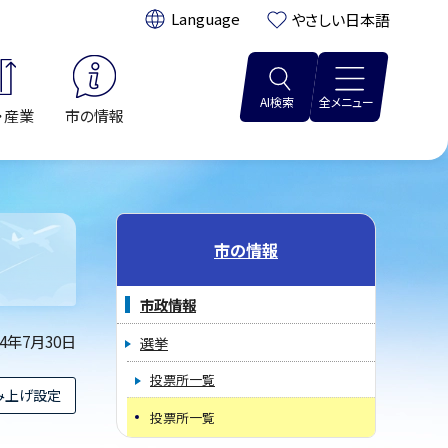
翻訳:
やさしい日本語
AI検索
全メニュー
・産業
市の情報
市の情報
市政情報
14年7月30日
選挙
投票所一覧
み上げ設定
投票所一覧