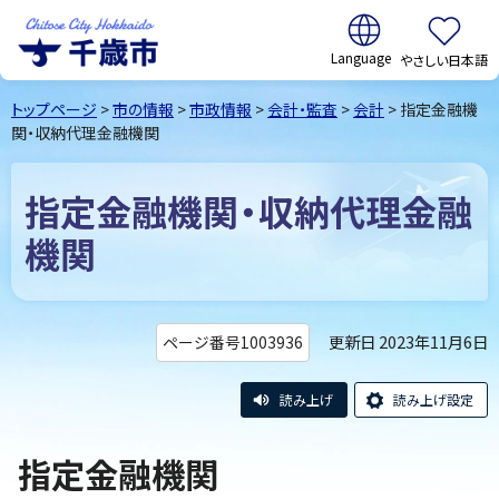
翻訳:
やさしい日本語
千歳市
Chitose
トップページ
>
市の情報
>
市政情報
>
会計・監査
>
会計
> 指定金融機
City Hokkaido
関・収納代理金融機関
指定金融機関・収納代理金融
機関
更新日 2023年11月6日
ページ番号1003936
読み上げ
読み上げ設定
指定金融機関