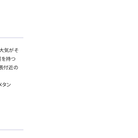
大気がそ
質を持つ
地表付近の
メタン