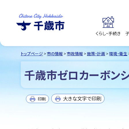
くらし・手続き
千歳市
Chitose City
Hokkaido
トップページ
>
市の情報
>
市政情報
>
施策・計画
>
環境・衛生
千歳市ゼロカーボンシ
大きな文字で印刷
印刷