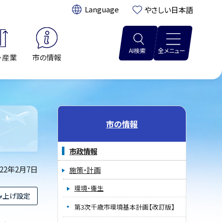
翻訳:
やさしい日本語
AI検索
全メニュー
・産業
市の情報
市の情報
市政情報
022年2月7日
施策・計画
環境・衛生
み上げ設定
第3次千歳市環境基本計画【改訂版】