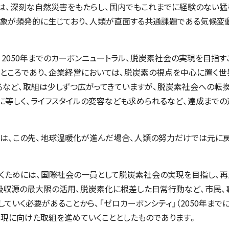
は、深刻な自然災害をもたらし、国内でもこれまでに経験のない猛
事象が頻発的に生じており、人類が直面する共通課題である気候変
て、2050年までのカーボンニュートラル、脱炭素社会の実現を目指す
ところであり、企業経営においては、脱炭素の視点を中心に置く世
など、取組は少しずつ広がってきていますが、脱炭素社会への転
に等しく、ライフスタイルの変容なども求められるなど、達成まで
告では、この先、地球温暖化が進んだ場合、人類の努力だけでは元に
くためには、国際社会の一員として脱炭素社会の実現を目指し、
吸収源の最大限の活用、脱炭素化に根差した日常行動など、市民、
ていく必要があることから、「ゼロカーボンシティ」（2050年まで
現に向けた取組を進めていくこととしたものであります。