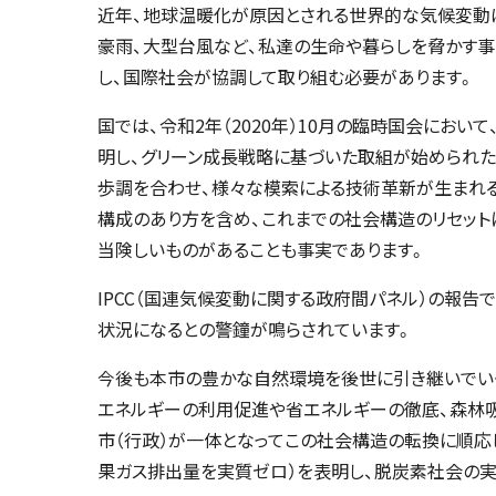
近年、地球温暖化が原因とされる世界的な気候変動
豪雨、大型台風など、私達の生命や暮らしを脅かす
し、国際社会が協調して取り組む必要があります。
国では、令和2年（2020年）10月の臨時国会におい
明し、グリーン成長戦略に基づいた取組が始められた
歩調を合わせ、様々な模索による技術革新が生まれる
構成のあり方を含め、これまでの社会構造のリセット
当険しいものがあることも事実であります。
IPCC（国連気候変動に関する政府間パネル）の報
状況になるとの警鐘が鳴らされています。
今後も本市の豊かな自然環境を後世に引き継いでい
エネルギーの利用促進や省エネルギーの徹底、森林
市（行政）が一体となってこの社会構造の転換に順応し
果ガス排出量を実質ゼロ）を表明し、脱炭素社会の実