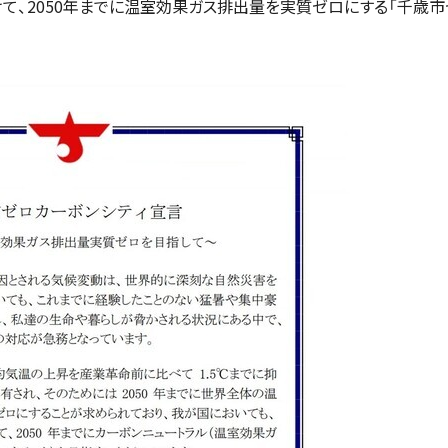
けて、2050年までに温室効果ガス排出量を実質ゼロにする「千歳