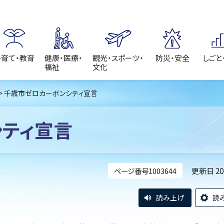
子育て・教育
健康・医療・
観光・スポーツ・
防災・安全
しごと
福祉
文化
> 千歳市ゼロカーボンシティ宣言
ティ宣言
更新日 2
ページ番号1003644
読み上げ
読