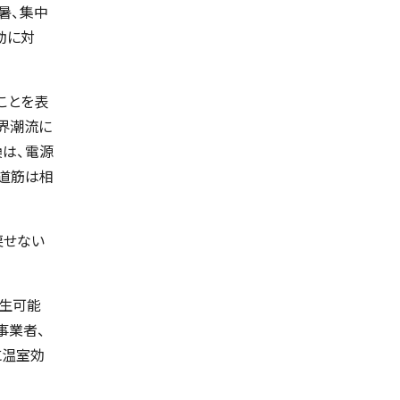
暑、集中
動に対
ことを表
界潮流に
換は、電源
の道筋は相
戻せない
再生可能
事業者、
に温室効