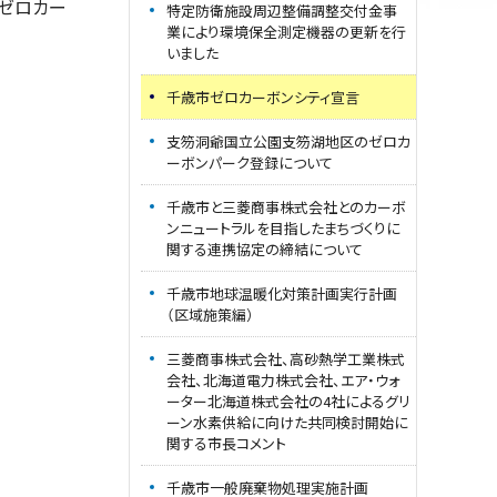
市ゼロカー
特定防衛施設周辺整備調整交付金事
業により環境保全測定機器の更新を行
いました
千歳市ゼロカーボンシティ宣言
支笏洞爺国立公園支笏湖地区のゼロカ
ーボンパーク登録について
千歳市と三菱商事株式会社とのカーボ
ンニュートラルを目指したまちづくりに
関する連携協定の締結について
千歳市地球温暖化対策計画実行計画
（区域施策編）
三菱商事株式会社、高砂熱学工業株式
会社、北海道電力株式会社、エア・ウォ
ーター北海道株式会社の4社によるグリ
ーン水素供給に向けた共同検討開始に
関する市長コメント
千歳市一般廃棄物処理実施計画