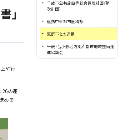
千歳市公共施設等総合管理計画〔第一
書」
次計画〕
連携中枢都市圏構想
恵庭市との連携
千歳・苫小牧地方拠点都市地域整備推
進協議会
向上や行
26の連
進めま