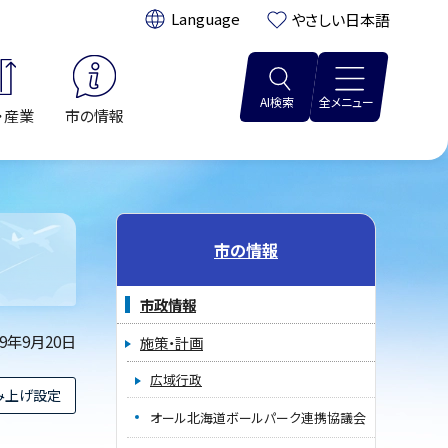
翻訳:
やさしい日本語
AI検索
全メニュー
・産業
市の情報
市の情報
市政情報
19年9月20日
施策・計画
広域行政
み上げ設定
オール北海道ボールパーク連携協議会