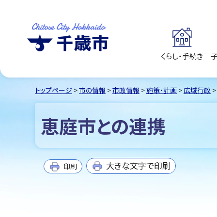
くらし・手続き
千歳市
Chitose City
Hokkaido
トップページ
>
市の情報
>
市政情報
>
施策・計画
>
広域行政
>
恵庭市との連携
大きな文字で印刷
印刷