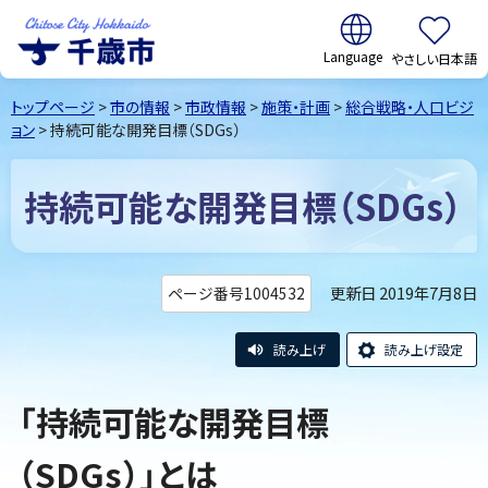
翻訳:
やさしい日本語
千歳市
Chitose
トップページ
>
市の情報
>
市政情報
>
施策・計画
>
総合戦略・人口ビジ
City Hokkaido
ョン
> 持続可能な開発目標（SDGs）
持続可能な開発目標（SDGs）
更新日 2019年7月8日
ページ番号1004532
読み上げ
読み上げ設定
「持続可能な開発目標
（SDGs）」とは