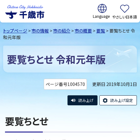
翻訳:
やさしい日本語
千歳市
Chitose
トップページ
>
市の情報
>
市の紹介
>
市の概要
>
要覧
> 要覧ちとせ 令
City Hokkaido
和元年版
要覧ちとせ 令和元年版
更新日 2019年10月1日
ページ番号1004570
読み上げ
読み上げ設定
要覧ちとせ