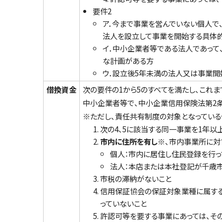
要件2
ア．今まで事業を営んでいない個人で
法人を設立して事業を開始する具体
イ．中小企業者等である法人であっ
な計画がある方
ウ．設立後5年未満の法人又は事業開
借換資金
次の要件の1から5のすべてを満たし、これ
中小企業者等で、中小企業信用保険法第2
※ただし、責任共有制度の対象となっている
次の4、5に該当する同一事業を1年以
市内に住所を有し※
、市内事業所に対
個人：市内に居住し住民登録を行っ
法人：本店または本社登記が千歳市
市税の滞納がないこと
信用保証協会の保証対象業種に属する
っていないこと
許認可等を要する事業にあっては、そ