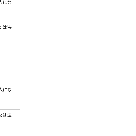
人にな
たは法
人にな
たは法