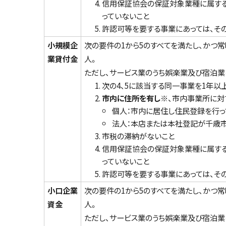
信用保証協会の保証対象業種に属する
っていないこと
許認可等を要する事業にあっては、そ
小規模企
次の要件の1から5のすべてを満たし、かつ
業貸付金
人。
ただし、サービス業のうち娯楽業及び宿泊業
次の4、5に該当する同一事業を1年以
市内に住所を有し※
、市内事業所に対
個人：市内に居住し住民登録を行っ
法人：本店または本社登記が千歳市
市税の滞納がないこと
信用保証協会の保証対象業種に属する
っていないこと
許認可等を要する事業にあっては、そ
小口企業
次の要件の1から5のすべてを満たし、かつ
資金
人。
ただし、サービス業のうち娯楽業及び宿泊業