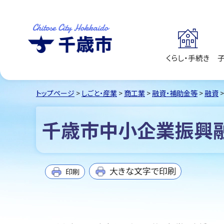
くらし・手続き
千歳市
Chitose City
Hokkaido
トップページ
>
しごと・産業
>
商工業
>
融資・補助金等
>
融資
千歳市中小企業振興
大きな文字で印刷
印刷