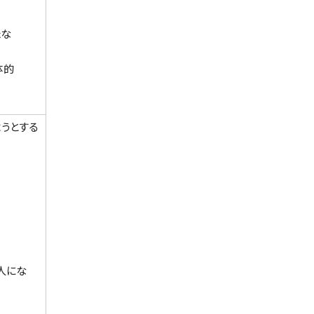
たな
体的
うとする
人にな