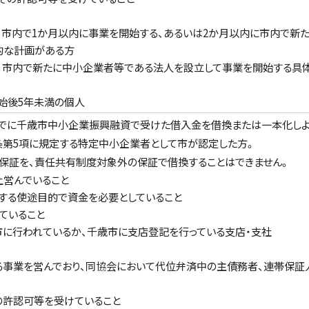
、市内で1か月以内に事業を開始する、あるいは2か月以内に市内で新
的な計画がある方
て、市内で新たに中小企業者等である法人を設立して事業を開始する具
始後5年未満の個人
までに千歳市中小企業振興融資で受けた借入金を借換または一本化しよ
条第5項に規定する特定中小企業者として市が認定した方。
保証を、責任共有制度対象外の保証で借換することはできません。
上営んでいること
する使途目的で資金を必要としていること
ていること
に行われているか、千歳市に支店登記を行っている支店・支社
事業を営んでおり、同協会において代位弁済中の主債務者、連帯保証
の許認可等を受けていること