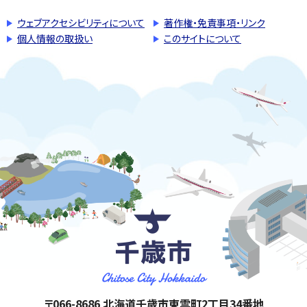
ウェブアクセシビリティについて
著作権・免責事項・リンク
個人情報の取扱い
このサイトについて
千歳市
住所:
〒066-8686 北海道千歳市東雲町2丁目34番地