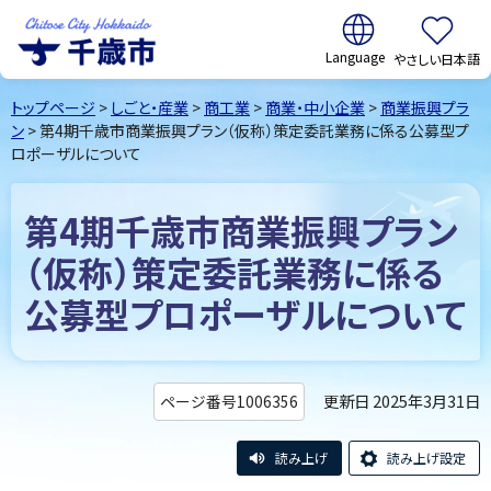
翻訳:
やさしい日本語
千歳市
Chitose
トップページ
>
しごと・産業
>
商工業
>
商業・中小企業
>
商業振興プラ
City Hokkaido
ン
> 第4期千歳市商業振興プラン（仮称）策定委託業務に係る公募型プ
ロポーザルについて
第4期千歳市商業振興プラン
（仮称）策定委託業務に係る
公募型プロポーザルについて
更新日 2025年3月31日
ページ番号1006356
読み上げ
読み上げ設定