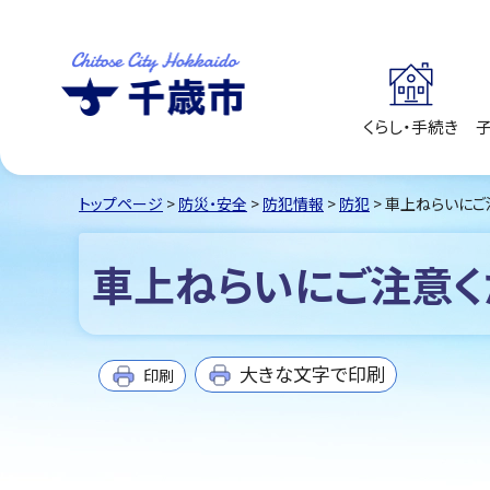
くらし・手続き
千歳市
Chitose City
Hokkaido
トップページ
>
防災・安全
>
防犯情報
>
防犯
> 車上ねらいにご
車上ねらいにご注意く
大きな文字で印刷
印刷