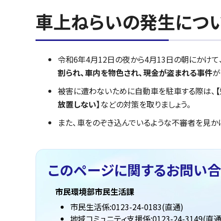
車上ねらいの発生につ
令和6年4月12日の夜から4月13日の朝にかけ
割られ、車内を物色され、現金が盗まれる事件
が
被害に遭わないために自動車を駐車する際は、
放置しない】
などの対策を取りましょう。
また、車をのぞき込んでいるような不審者を見か
このページに関する
お問い合
市民環境部市民生活課
市民生活係:0123-24-0183(直通)
地域コミュニティ支援係:0123-24-3149(直通