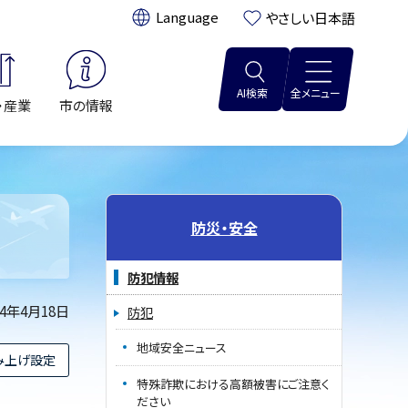
翻訳:
やさしい日本語
AI検索
全メニュー
・産業
市の情報
防災・安全
防犯情報
24年4月18日
防犯
地域安全ニュース
み上げ設定
特殊詐欺における高額被害にご注意く
ださい