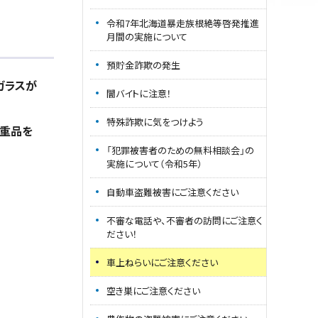
令和7年北海道暴走族根絶等啓発推進
月間の実施について
預貯金詐欺の発生
ガラスが
闇バイトに注意！
特殊詐欺に気をつけよう
貴重品を
「犯罪被害者のための無料相談会」の
実施について（令和5年）
自動車盗難被害にご注意ください
不審な電話や、不審者の訪問にご注意く
ださい！
車上ねらいにご注意ください
空き巣にご注意ください