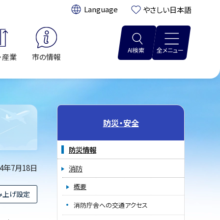
翻訳:
やさしい日本語
AI検索
全メニュー
・産業
市の情報
防災・安全
防災情報
14年7月18日
消防
概要
み上げ設定
消防庁舎への交通アクセス