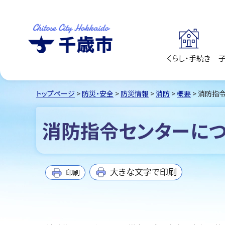
くらし・手続き
千歳市
Chitose City
Hokkaido
トップページ
>
防災・安全
>
防災情報
>
消防
>
概要
> 消防指
消防指令センターに
大きな文字で印刷
印刷