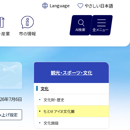
翻訳:
やさしい日本語
AI検索
全メニュー
・産業
市の情報
観光・スポーツ・文化
文化
026年7月6日
文化財・歴史
ちとせアイヌ文化展
み上げ設定
文化施設