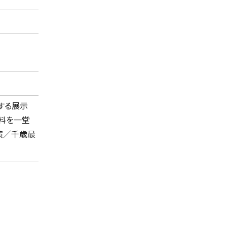
する展示
料を一堂
演／千歳最