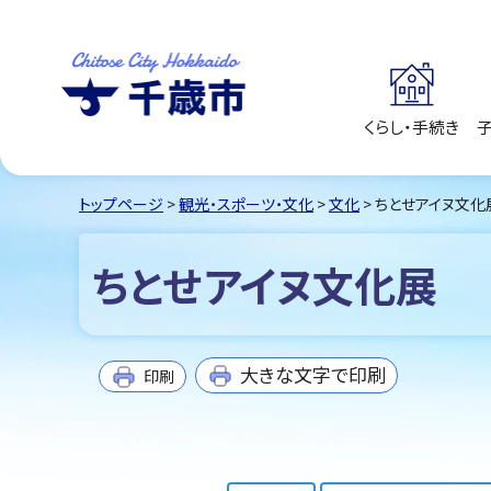
くらし・手続き
千歳市
Chitose City
Hokkaido
トップページ
>
観光・スポーツ・文化
>
文化
> ちとせアイヌ文化
ちとせアイヌ文化展
大きな文字で印刷
印刷