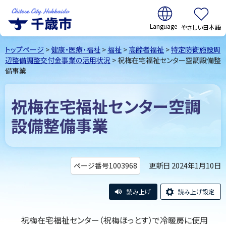
翻訳:
やさしい日本語
千歳市
Chitose
トップページ
>
健康・医療・福祉
>
福祉
>
高齢者福祉
>
特定防衛施設周
City Hokkaido
辺整備調整交付金事業の活用状況
> 祝梅在宅福祉センター空調設備整
備事業
祝梅在宅福祉センター空調
設備整備事業
更新日 2024年1月10日
ページ番号1003968
読み上げ
読み上げ設定
祝梅在宅福祉センター（祝梅ほっとす）で冷暖房に使用