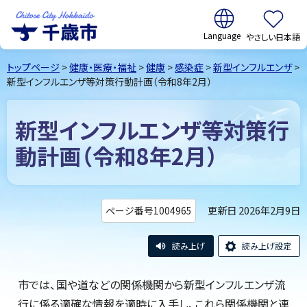
翻訳:
やさしい日本語
千歳市
Chitose
トップページ
>
健康・医療・福祉
>
健康
>
感染症
>
新型インフルエンザ
>
City Hokkaido
新型インフルエンザ等対策行動計画（令和8年2月）
新型インフルエンザ等対策行
動計画（令和8年2月）
更新日 2026年2月9日
ページ番号1004965
読み上げ
読み上げ設定
市では、国や道などの関係機関から新型インフルエンザ流
行に係る適確な情報を適時に入手し、これら関係機関と連