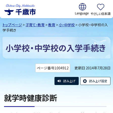
翻訳:
やさしい日本語
千歳市
Chitose
トップページ
>
子育て・教育
>
教育
>
小・中学校
> 小学校・中学校の入
City Hokkaido
学手続き
小学校・中学校の入学手続き
更新日 2014年7月28日
ページ番号1004912
読み上げ
読み上げ設定
就学時健康診断