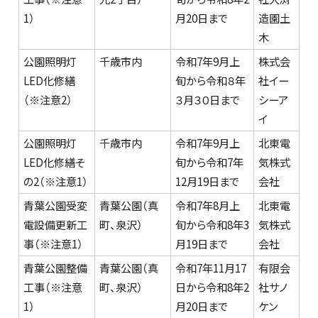
1）
月20日まで
造園土
木
公園照明灯
千歳市内
令和7年9月上
株式会
LED化修繕
旬から令和８年
社イー
（※注意2）
３月３０日まで
シーア
イ
公園照明灯
千歳市内
令和7年9月上
北東電
LED化修繕そ
旬から令和7年
気株式
の2（※注意1）
12月19日まで
会社
青葉公園受変
青葉公園（真
令和7年8月上
北東電
電設備更新工
町、泉沢）
旬から令和8年3
気株式
事（※注意1）
月19日まで
会社
青葉公園整備
青葉公園（真
令和7年11月17
有限会
工事（※注意
町、泉沢）
日から令和8年2
社サノ
1）
月20日まで
ケン