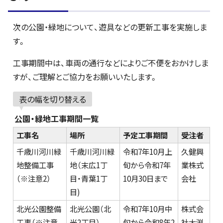
次の公園・緑地について、遊具などの更新工事を実施しま
す。
工事期間中は、車両の通行などによりご不便をおかけしま
すが、ご理解とご協力をお願いいたします。
表の幅を切り替える
公園・緑地工事期間一覧
工事名
場所
予定工事期間
受注者
千歳川河川緑
千歳川河川緑
令和7年10月上
久健興
地整備工事
地（末広1丁
旬から令和7年
業株式
（※注意2）
目・青葉1丁
10月30日まで
会社
目)
北光公園整備
北光公園（北
令和7年10月中
株式会
工事（※注意
光2丁目）
旬から令和8年2
社大渕