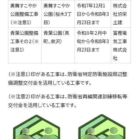
勇舞すこやか
勇舞すこやか
令和7年12月1
株式会
公園整備工事
公園（桜木3丁
日から令和8年3
社協栄
（※注意1）
目）
月23日まで
土建
青葉公園整備
青葉公園（真
令和８年２月中
富樫電
工事その２（※
町、泉沢）
旬から令和8年3
気工事
注意1）
月23日まで
株式会
社
（※注意1）印がある工事は、防衛省特定防衛施設周辺整
備調整交付金を活用している工事です。
（※注意2）印がある工事は、防衛省再編関連訓練移転等
交付金を活用している工事です。