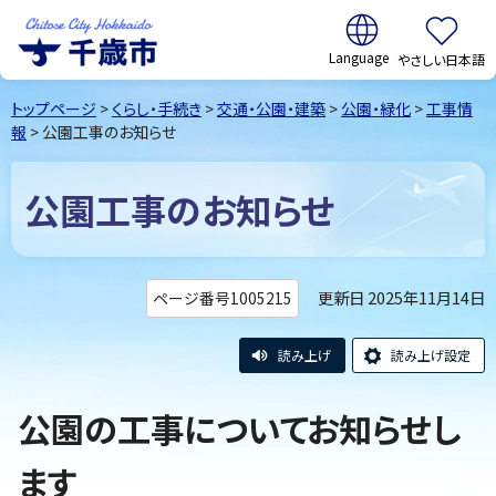
翻訳:
やさしい日本語
千歳市
Chitose
トップページ
>
くらし・手続き
>
交通・公園・建築
>
公園・緑化
>
工事情
City Hokkaido
報
> 公園工事のお知らせ
公園工事のお知らせ
更新日 2025年11月14日
ページ番号1005215
読み上げ
読み上げ設定
公園の工事についてお知らせし
ます