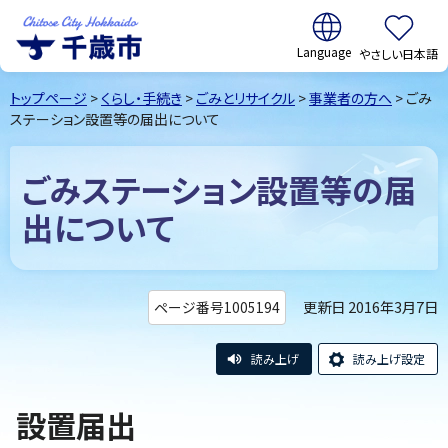
翻訳:
やさしい日本語
千歳市
Chitose
トップページ
>
くらし・手続き
>
ごみとリサイクル
>
事業者の方へ
> ごみ
City Hokkaido
ステーション設置等の届出について
ごみステーション設置等の届
出について
更新日 2016年3月7日
ページ番号1005194
読み上げ
読み上げ設定
設置届出