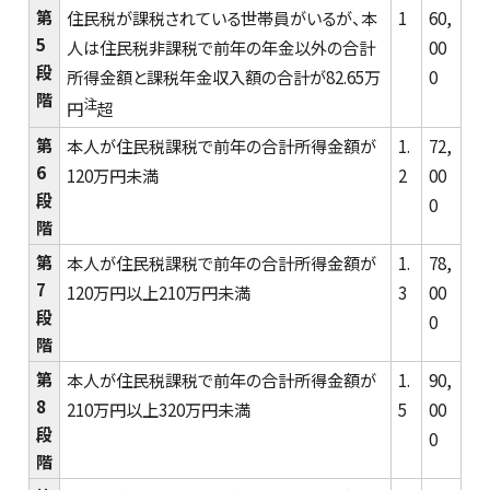
第
住民税が課税されている世帯員がいるが、本
1
60,
5
人は住民税非課税で前年の年金以外の合計
00
段
所得金額と課税年金収入額の合計が82.65万
0
階
注
円
超
第
本人が住民税課税で前年の合計所得金額が
1.
72,
6
120万円未満
2
00
段
0
階
第
本人が住民税課税で前年の合計所得金額が
1.
78,
7
120万円以上210万円未満
3
00
段
0
階
第
本人が住民税課税で前年の合計所得金額が
1.
90,
8
210万円以上320万円未満
5
00
段
0
階