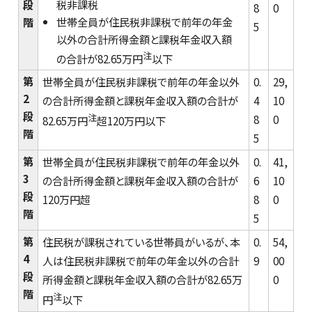
段
税非課税
8
0
階
世帯全員が住民税非課税で前年の年金
5
以外の合計所得金額と課税年金収入額
注
の合計が82.65万円
以下
第
世帯全員が住民税非課税で前年の年金以外
0.
29,
2
の合計所得金額と課税年金収入額の合計が
4
10
段
注
8
0
82.65万円
超120万円以下
階
5
第
世帯全員が住民税非課税で前年の年金以外
0.
41,
3
の合計所得金額と課税年金収入額の合計が
6
10
段
120万円超
8
0
階
5
第
住民税が課税されている世帯員がいるが、本
0.
54,
4
人は住民税非課税で前年の年金以外の合計
9
00
段
所得金額と課税年金収入額の合計が82.65万
0
階
注
円
以下