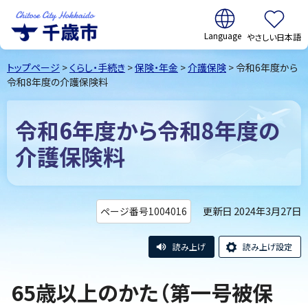
翻訳:
やさしい日本語
千歳市
Chitose
トップページ
>
くらし・手続き
>
保険・年金
>
介護保険
> 令和6年度から
City Hokkaido
令和8年度の介護保険料
令和6年度から令和8年度の
介護保険料
更新日 2024年3月27日
ページ番号1004016
読み上げ
読み上げ設定
65歳以上のかた（第一号被保