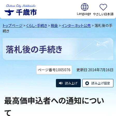
翻訳:
やさしい日本語
千歳市
Chitose
トップページ
>
くらし・手続き
>
税金
>
インターネット公売
> 落札後の手
City Hokkaido
続き
落札後の手続き
更新日 2014年7月16日
ページ番号1005076
読み上げ
読み上げ設定
最高価申込者への通知につい
て