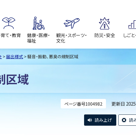
子育て・教育
健康・医療・
観光・スポーツ・
防災・安全
しごと
福祉
文化
全
>
届出様式
> 騒音・振動、悪臭の規制区域
制区域
更新日 202
ページ番号1004982
読み上げ
読