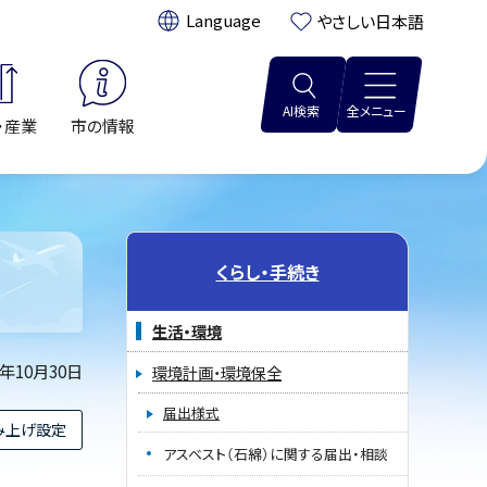
翻訳:
やさしい日本語
AI検索
全メニュー
・産業
市の情報
くらし・手続き
生活・環境
5年10月30日
環境計画・環境保全
届出様式
み上げ設定
アスベスト（石綿）に関する届出・相談