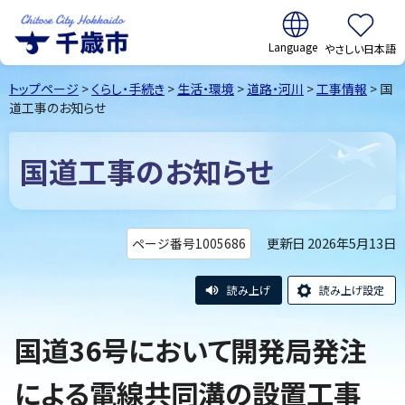
翻訳:
やさしい日本語
千歳市
Chitose
トップページ
>
くらし・手続き
>
生活・環境
>
道路・河川
>
工事情報
> 国
City Hokkaido
道工事のお知らせ
国道工事のお知らせ
更新日 2026年5月13日
ページ番号1005686
読み上げ
読み上げ設定
国道36号において開発局発注
による電線共同溝の設置工事