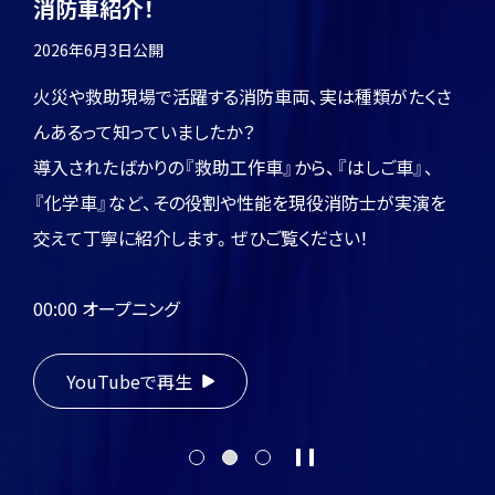
消防車紹介！
の
ヨ
ト
2026年6月3日
公開
ッ
プ
火災や救助現場で活躍する消防車両、実は種類がたくさ
へ
んあるって知っていましたか？
戻
る
導入されたばかりの『救助工作車』から、『はしご車』、
『化学車』など、その役割や性能を現役消防士が実演を
交えて丁寧に紹介します。ぜひご覧ください！
00:00 オープニング
00:06 救助工作車
02:59 大型水槽車
YouTubeで再生
03:25 はしご車
05:12 CAFS車
1
2
3
停
06:03 化学車