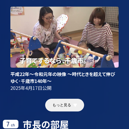
平成22年～令和元年の映像 ～時代ときを超えて伸び
ゆく･千歳市140年～
2025年4月17日
公開
もっと見る
市長の部屋
7
ch