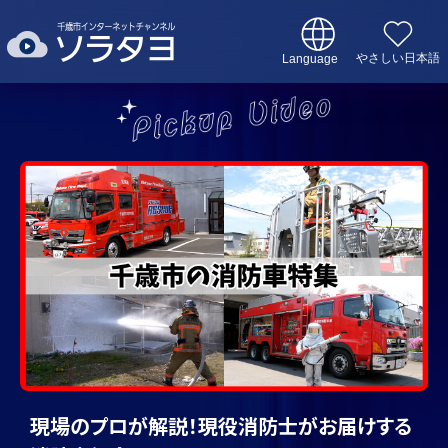
翻
千
訳:
歳
やさしい日本語
市
本
本
イ
文
文
ン
へ
へ
タ
Pickup Video
メ
戻
ー
ニ
る
ネ
ュ
メ
ッ
ー
ニ
ト
へ
ュ
チ
ー
ャ
へ
ン
戻
ネ
る
ル
ペ
ソ
ー
ラ
現場のプロが解説！現役消防士がお届けする
ジ
タ