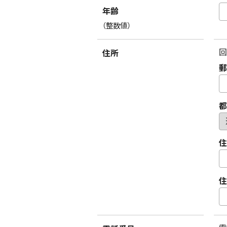
年齢
（整数値）
回
住所
郵
都
住
住