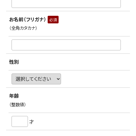
お名前（フリガナ）
必須
（全角カタカナ）
性別
年齢
（整数値）
才