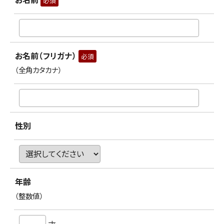
必須
お名前（フリガナ）
必須
（全角カタカナ）
性別
年齢
（整数値）
才