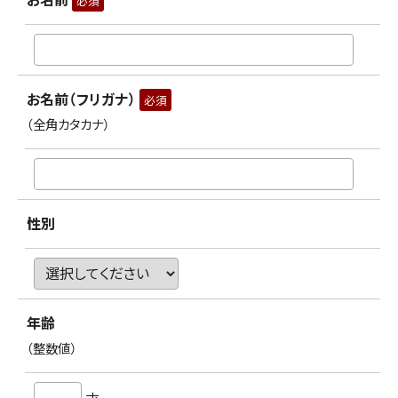
必須
お名前（フリガナ）
必須
（全角カタカナ）
性別
年齢
（整数値）
才